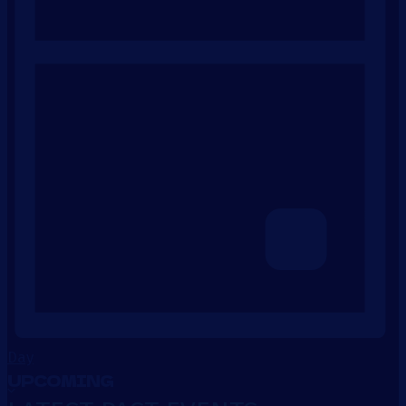
Day
UPCOMING
Select
date.